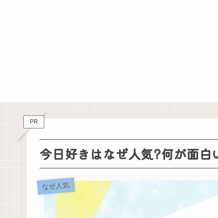
PR
今日好きはなぜ人気?何が面白
なぜ人気