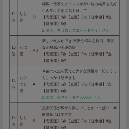
幅広い仕事のチャンスが舞い込み結果も良好
引き受けすぎに気を付けて
12
しし
O
【恋愛運】8点【金運】5点【仕事運】8点
位
座
【健康運】6点
出演者：兎（ロングコートダディ）さん
新しい友人ができ 不安や悩みも解消 適度
13
かに
な距離感が幸運の鍵
AB
位
座
【恋愛運】7点【金運】6点【仕事運】7点
【健康運】6点
今後の人生を変える大きな飛躍が 忙しくて
おひ
もしっかり息抜きを
14
つじ
A
【恋愛運】6点【金運】8点【仕事運】7点
位
座
【健康運】4点
出演者：蓮見翔（ダウ90000）さん
交友関係が広がり楽しいことがいっぱい 暴
飲暴食には要注意
15
しし
B
【恋愛運】6点【金運】5点【仕事運】8点
位
座
【健康運】5点