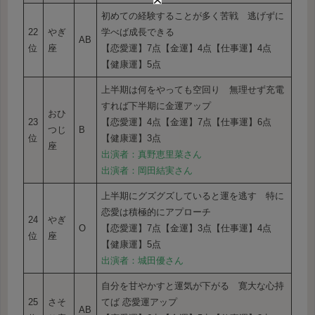
初めての経験することが多く苦戦 逃げずに
22
やぎ
学べば成長できる
AB
位
座
【恋愛運】7点【金運】4点【仕事運】4点
【健康運】5点
上半期は何をやっても空回り 無理せず充電
すれば下半期に金運アップ
おひ
23
【恋愛運】4点【金運】7点【仕事運】6点
つじ
B
位
【健康運】3点
座
出演者：真野恵里菜さん
出演者：岡田結実さん
上半期にグズグズしていると運を逃す 特に
恋愛は積極的にアプローチ
24
やぎ
O
【恋愛運】7点【金運】3点【仕事運】4点
位
座
【健康運】5点
出演者：城田優さん
自分を甘やかすと運気が下がる 寛大な心持
25
さそ
てば 恋愛運アップ
AB