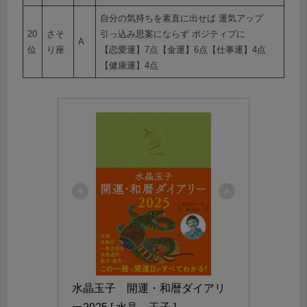
自分の気持ちを素直に出せば 運気アップ
20
さそ
引っ込み思案にならず ポジティブに
A
位
り座
【恋愛運】7点【金運】6点【仕事運】4点
【健康運】4点
水晶玉子　開運・和暦ダイアリ