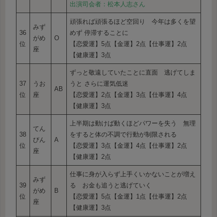
出演司会者：松本人志さん
頑張れば頑張るほど空回り 今年は多くを望
みず
36
めず 停滞することに
がめ
O
位
【恋愛運】5点【金運】2点【仕事運】2点
座
【健康運】3点
ずっと敬遠していたことに直面 逃げてしま
37
うお
うと さらに運気低迷
AB
位
座
【恋愛運】2点【金運】3点【仕事運】4点
【健康運】3点
上半期は動けば動くほどパワーを失う 無理
てん
38
をすると体の不調で行動が制限される
びん
A
位
【恋愛運】3点【金運】4点【仕事運】2点
座
【健康運】2点
仕事に身が入らず上手くいかないことが増え
みず
39
る お金も追うと逃げていく
がめ
B
位
【恋愛運】5点【金運】1点【仕事運】2点
座
【健康運】3点