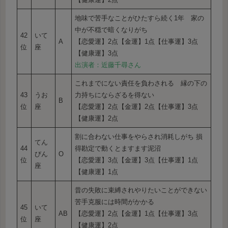
地味で苦手なことがひたすら続く1年 家の
中が不穏で暗くなりがち
42
いて
A
【恋愛運】2点【金運】1点【仕事運】3点
位
座
【健康運】3点
出演者：近藤千尋さん
これまでにない責任を負わされる 縁の下の
43
うお
力持ちにならざるを得ない
B
位
座
【恋愛運】2点【金運】2点【仕事運】3点
【健康運】2点
割に合わない仕事をやらされ消耗しがち 損
てん
44
得勘定で動くとますます泥沼
びん
O
位
【恋愛運】3点【金運】3点【仕事運】1点
座
【健康運】1点
昔の失敗に束縛されやりたいことができない
苦手克服には時間がかかる
45
いて
AB
【恋愛運】2点【金運】1点【仕事運】3点
位
座
【健康運】2点