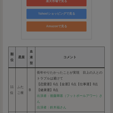
楽天市場で見る
Yahoo!ショッピングで見る
Amazonで見る
血
順
星座
コメント
液
位
型
長年やりたかったことが実現 目上の人との
トラブルは避けて
【恋愛運】6点【金運】6点【仕事運】8点
11
ふた
B
【健康運】8点
位
ご座
出演者：後藤輝基（フットボールアワー）さ
ん
出演者：鈴木福さん