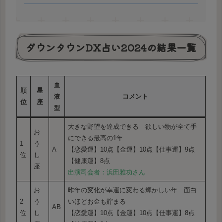
ダウンタウンDX占い2024の結果一覧
血
順
星
コメント
液
位
座
型
大きな野望を達成できる 欲しい物が全て手
お
にできる最高の1年
1
う
A
【恋愛運】10点【金運】10点【仕事運】9点
位
し
【健康運】8点
座
出演司会者：浜田雅功さん
お
昨年の変化が幸運に変わる輝かしい年 面白
2
う
いほどお金も貯まる
AB
位
し
【恋愛運】10点【金運】10点【仕事運】8点