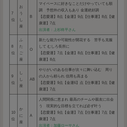
マイペースに好きなことだけやっていても順
お
調 予想外の収入もあり 金運絶好調
7
う
B
【恋愛運】8点【金運】9点【仕事運】8点【健
位
し
康運】7点
座
出演者：上杉柊平さん
ふ
新たな能力や可能性が開花する 苦手も克服
8
た
して むしろ長所に
O
位
ご
【恋愛運】7点【金運】8点【仕事運】9点【健
座
康運】8点
やりがいのある仕事が次々に舞い込む 周り
し
9
の人から頼られ 信用も高まる
し
AB
位
【恋愛運】9点【金運6】点【仕事運】9点【健
座
康運】7点
人間関係に恵まれ 最高のチームや親友に出会
う 現実的な目標を立てれば必ず叶う
か
10
【恋愛運】9点【金運】7点【仕事運】7点【健
に
A
位
康運】7点
座
出演者：加藤ローサさん