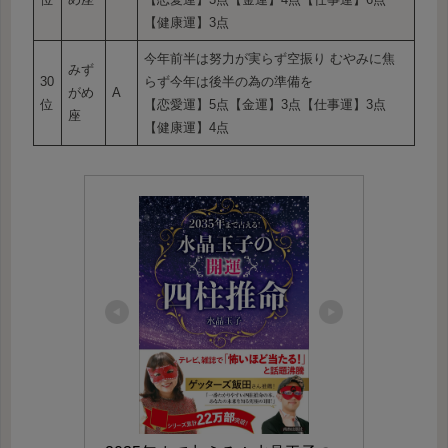
【健康運】3点
今年前半は努力が実らず空振り むやみに焦
みず
30
らず今年は後半の為の準備を
がめ
A
位
【恋愛運】5点【金運】3点【仕事運】3点
座
【健康運】4点