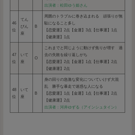
出演者：松田ゆう姫さん
周囲のトラブルに巻き込まれる 頑張りが無
てん
46
駄になること多し
びん
B
位
【恋愛運】2点【金運】3点【仕事運】1点
座
【健康運】1点
これまでと同じように動けず焦りが増す 過
47
いて
去の失敗を繰り返しがち
O
位
座
【恋愛運】2点【金運】1点【仕事運】2点
【健康運】2点
身の回りの急激な変化についていけず大混
乱 勝手な暴走で迷惑な人になる
48
いて
B
【恋愛運】1点【金運】1点【仕事運】2点
位
座
【健康運】2点
出演者：河井ゆずる（アインシュタイン）