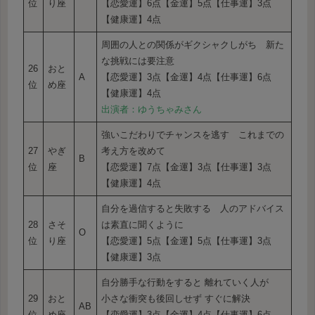
位
り座
【恋愛運】6点【金運】5点【仕事運】3点
【健康運】4点
周囲の人との関係がギクシャクしがち 新た
な挑戦には要注意
26
おと
A
【恋愛運】3点【金運】4点【仕事運】6点
位
め座
【健康運】4点
出演者：ゆうちゃみさん
強いこだわりでチャンスを逃す これまでの
27
やぎ
考え方を改めて
B
位
座
【恋愛運】7点【金運】3点【仕事運】3点
【健康運】4点
自分を過信すると失敗する 人のアドバイス
28
さそ
は素直に聞くように
O
位
り座
【恋愛運】5点【金運】5点【仕事運】3点
【健康運】3点
自分勝手な行動をすると 離れていく人が
29
おと
小さな衝突も後回しせず すぐに解決
AB
位
め座
【恋愛運】3点【金運】4点【仕事運】6点