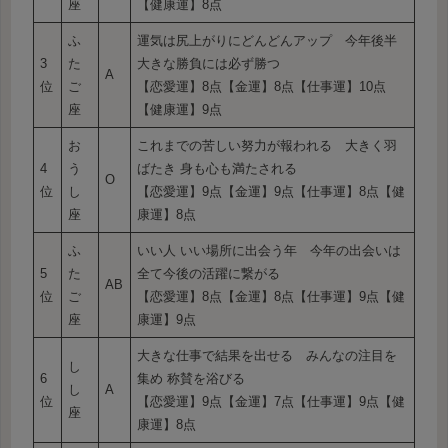
座
【健康運】8点
ふ
運気は尻上がりにどんどんアップ 今年後半
3
た
大きな勝負には必ず勝つ
A
位
ご
【恋愛運】8点【金運】8点【仕事運】10点
座
【健康運】9点
お
これまでの苦しい努力が報われる 大きく羽
4
う
ばたき 身も心も満たされる
O
位
し
【恋愛運】9点【金運】9点【仕事運】8点【健
座
康運】8点
ふ
いい人 いい場所に出会う年 今年の出会いは
5
た
全て今後の活躍に繋がる
AB
位
ご
【恋愛運】8点【金運】8点【仕事運】9点【健
座
康運】9点
大きな仕事で結果を出せる みんなの注目を
し
6
集め 称賛を浴びる
し
A
位
【恋愛運】9点【金運】7点【仕事運】9点【健
座
康運】8点