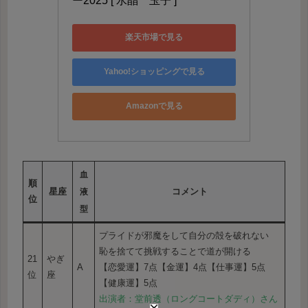
ー2025 [ 水晶　玉子 ]
楽天市場で見る
Yahoo!ショッピングで見る
Amazonで見る
血
順
星座
コメント
液
位
型
プライドが邪魔をして自分の殻を破れない
恥を捨てて挑戦することで道が開ける
21
やぎ
A
【恋愛運】7点【金運】4点【仕事運】5点
位
座
【健康運】5点
出演者：堂前透（ロングコートダディ）さん