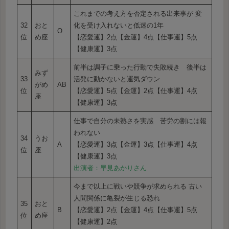
これまでの考え方を否定される出来事が 変
32
おと
化を受け入れないと低迷の1年
O
位
め座
【恋愛運】2点【金運】4点【仕事運】5点
【健康運】3点
前半は調子に乗った行動で失敗続き 後半は
みず
33
活発に動かないと運気ダウン
がめ
AB
位
【恋愛運】5点【金運】2点【仕事運】4点
座
【健康運】3点
仕事で自分の未熟さを実感 苦労の割には報
われない
34
うお
A
【恋愛運】3点【金運】3点【仕事運】4点
位
座
【健康運】3点
出演者：早見あかりさん
今まで以上に戦いや競争が求められる 古い
人間関係に亀裂が生じる恐れ
35
おと
B
【恋愛運】2点【金運】4点【仕事運】5点
位
め座
【健康運】2点