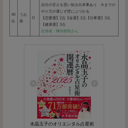
自分の甘さを思い知る出来事あり 今までの
やり方が通じず壁にぶつかる
40
うお
O
【恋愛運】2点【金運】2点【仕事運】3点
位
座
【健康運】3点
出演者：陣内智則さん
水晶玉子のオリエンタル占星術 