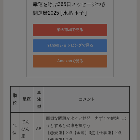
幸運を呼ぶ365日メッセージつき 
開運暦2025 [ 水晶 玉子 ]
楽天市場で見る
Yahoo!ショッピングで見る
Amazonで見る
血
順
星座
コメント
液
位
型
面倒な問題が次々と勃発 力ずくで解決しよ
てん
41
うとすると健康を損なう
びん
AB
位
【恋愛運】3点【金運】3点【仕事運】2点
座
【健康運】2点