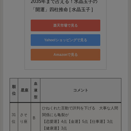
2035年まで占える！水晶玉子の
「開運」四柱推命 [ 水晶玉子 ]
楽天市場で見る
Yahoo!ショッピングで見る
Amazonで見る
血
順
星座
コメント
液
位
型
ひねくれた言動で評判を下げる 大事な人間
31
さそ
関係にも亀裂が
B
位
り座
【恋愛運】4点【金運】5点【仕事運】3点
【健康運】3点