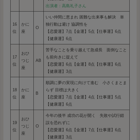
出演者：高島礼子さん
いい仲間に恵まれ 困難な出来事も解決 単
16
かに
独行動は避け 協調性を
O
位
座
【恋愛運】7点【金運】5点【仕事運】6点
【健康運】6点
苦手なことを乗り越えて急成長 面倒なこと
おひ
17
も前向きに捉えて
つじ
AB
位
【恋愛運】6点【金運】8点【仕事運】6点
座
【健康運】3点
順調に夢の実現に向けて進む 小さくまとま
18
かに
らず 目標は大きく
B
位
座
【恋愛運】7点【金運】4点【仕事運】5点
【健康運】6点
今年の後半 成功の花が開く 失敗や試行錯
おひ
19
誤を恐れずに
つじ
O
位
【恋愛運】6点【金運】7点【仕事運】6点
座
【健康運】3点