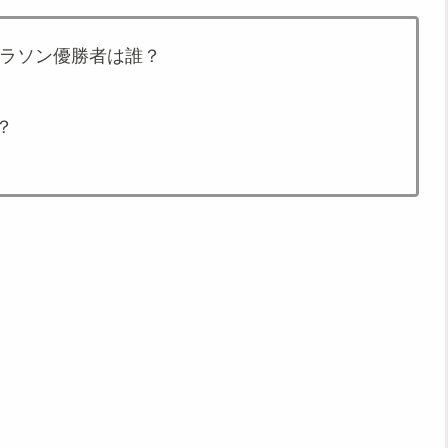
マラソン優勝者は誰？
？
。