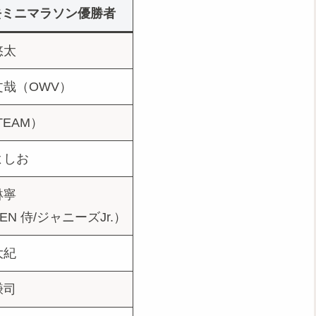
去ミニマラソン優勝者
悠太
文哉（OWV）
TEAM）
よしお
琳寧
MEN 侍/ジャニーズJr.）
大紀
謙司